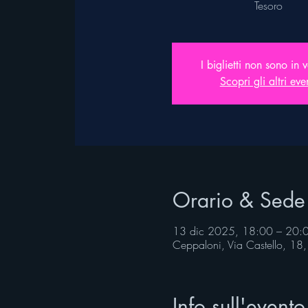
Tesoro
I biglietti non sono in 
Scopri gli altri eve
Orario & Sede
13 dic 2025, 18:00 – 20:
Ceppaloni, Via Castello, 18
Info sull'evento