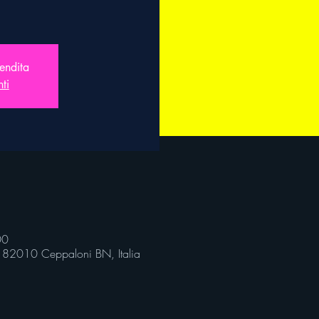
vendita
nti
00
, 82010 Ceppaloni BN, Italia