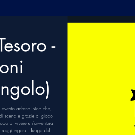
Tesoro -
oni
singolo)
 evento adrenalinico che,
i di scena e grazie al gioco
 modo di vivere un'avventura
di raggiungere il luogo del