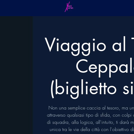
Viaggio al 
Ceppal
(biglietto 
Non una semplice caccia al tesoro, ma un
attraverso qualsiasi tipo di sfida, con colp
di squadra, alla logica, all'intuito, ti darà
unica tra le vie della città con l'obiettivo 