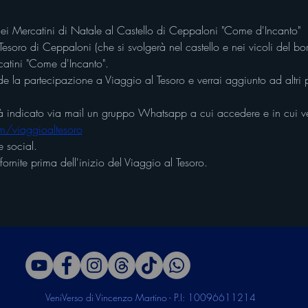
o dei Mercatini di Natale al Castello di Ceppaloni "Come d'Incanto"
Tesoro di Ceppaloni (che si svolgerà nel castello e nei vicoli del b
rcatini "Come d'Incanto".
ude la partecipazione a Viaggio al Tesoro e verrai aggiunto ad altri par
errà indicato via mail un gruppo Whatsapp a cui accedere e in cui v
m/viaggioaltesoro
 social.
fornite prima dell'inizio del Viaggio al Tesoro.
VeniVerso di Vincenzo Martino - P.I: 10096611214