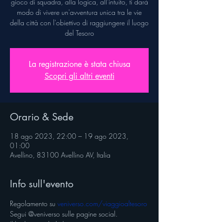
gioco di squadra, alla logica, all'intuito, ti darà
modo di vivere un'avventura unica tra le vie
della città con l'obiettivo di raggiungere il luogo
del Tesoro
La registrazione è stata chiusa
Scopri gli altri eventi
Orario & Sede
18 ago 2023, 22:00 – 19 ago 2023,
01:00
Avellino, 83100 Avellino AV, Italia
Info sull'evento
Regolamento su 
veniverso.com/viaggioaltesoro
Segui @veniverso sulle pagine social.