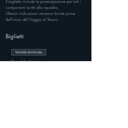
Il biglietto include la partecipazione per tutti i 
componenti iscritti alla squadra. 
Ulteriori indicazioni verranno fornite prima 
dell'inizio del Viaggio al Tesoro.
Biglietti
Vendita terminata
Tipo di biglietto
Squadra del Viaggio al
Tesoro
Scopri di più
Prezzo
40,00 €
+1,00 € di commissione di servizio sui
biglietti