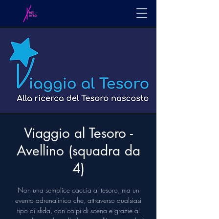
Viaggio al Tesoro -
Avellino (squadra da
4)
Non una semplice caccia al tesoro, ma un
evento adrenalinico che, attraverso qualsiasi
tipo di sfida, con colpi di scena e grazie al