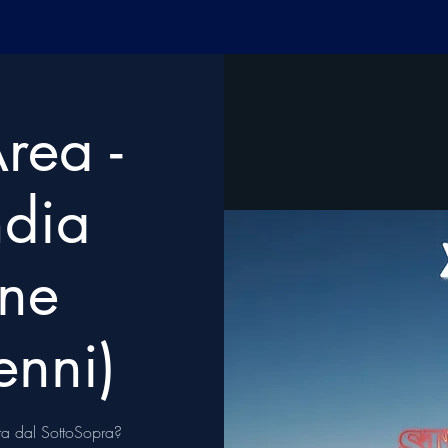
rea -
ndia
one
enni)
ita dal SottoSopra?