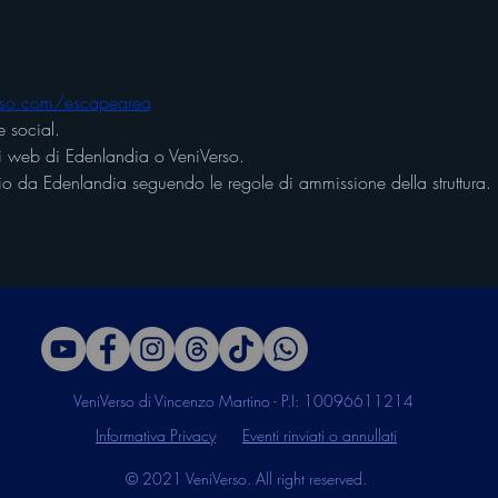
rso.com/escapearea
 social.
iti web di Edenlandia o VeniVerso.
nizio da Edenlandia seguendo le regole di ammissione della struttura.
VeniVerso di Vincenzo Martino - P.I: 10096611214
Informativa Privacy
Eventi rinviati o annullati
© 2021 VeniVerso. All right reserved.