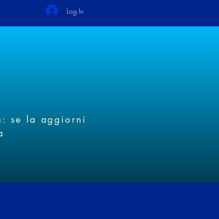
Log In
à: se la aggiorni
a