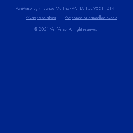
VeniVerso by Vincenzo Martino - VAT ID: 10096611214
Privacy disclaimer
Postponed or cancelled events
© 2021 VeniVerso. All right reserved.