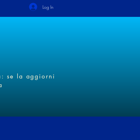
Log In
à: se la aggiorni
a