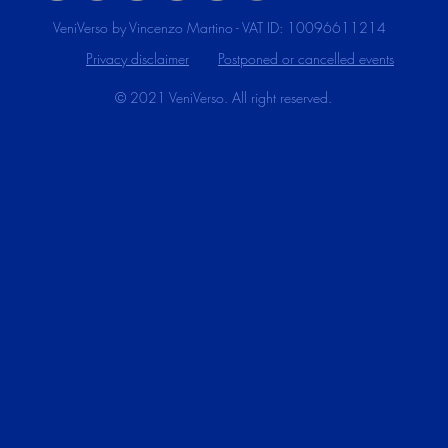
VeniVerso by Vincenzo Martino - VAT ID: 10096611214
Privacy disclaimer
Postponed or cancelled events
© 2021 VeniVerso. All right reserved.