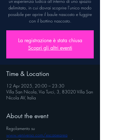
un’esperienza ludica all'interno di uno spazio
delimitato, in cui dovrai scoprire l'unico modo
possibile per aprire il baule nascosto e fuggire
con il bottino nascosto.
La registrazione è stata chiusa
Scopri gli altri eventi
Time & Location
12 Apr 2025, 20:00 – 23:30
Villa San Nicola, Via Turci, 3, 83020 Villa San
Nicola AV, Italia
About the event
Regolamento su 
www.veniverso.com/escapearea