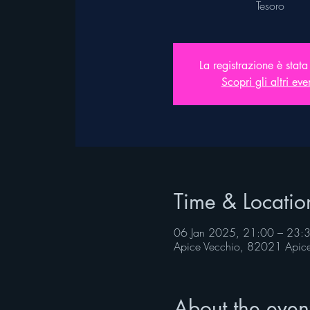
Tesoro
La registrazione è stata
Scopri gli altri eve
Time & Locatio
06 Jan 2025, 21:00 – 23:
Apice Vecchio, 82021 Apice 
About the even