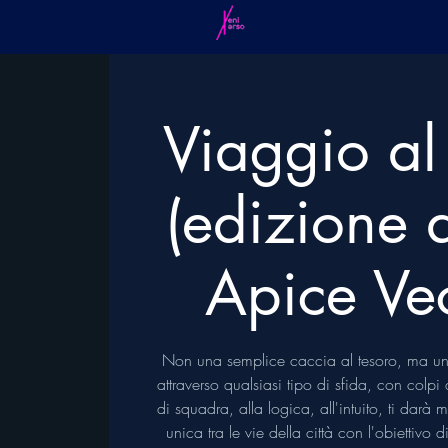
Viaggio al
(edizione a
Apice Ve
Non una semplice caccia al tesoro, ma un
attraverso qualsiasi tipo di sfida, con colp
di squadra, alla logica, all'intuito, ti darà
unica tra le vie della città con l'obiettivo 