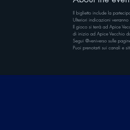
Il biglietto include la partecip
Ulteriori indicazioni verranno 
Il gioco si terrà ad Apice V
di inizio ad Apice Vecchio da
Segui @veniverso sulle pagine
Puoi prenotarti sui canali e si