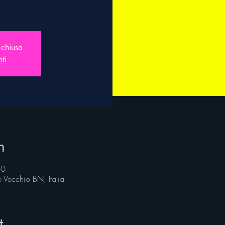
 chiusa
nti
n
30
Vecchio BN, Italia
t