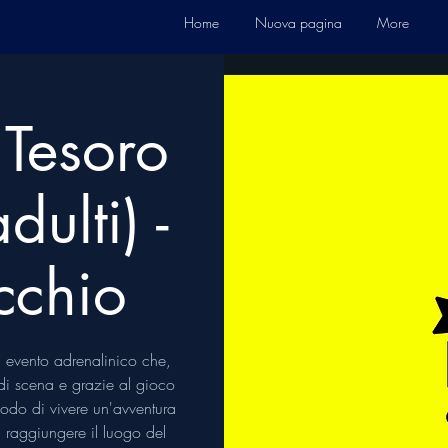
Home
Nuova pagina
More
 Tesoro
dulti) -
cchio
 evento adrenalinico che,
i di scena e grazie al gioco
 modo di vivere un'avventura
di raggiungere il luogo del