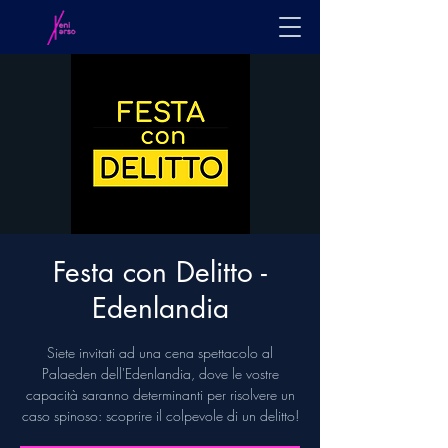
Festa con Delitto -
Edenlandia
Siete invitati ad una cena spettacolo al
Palaeden dell'Edenlandia, dove le vostre
capacità saranno determinanti per risolvere un
caso spinoso: scoprire il colpevole di un delitto!