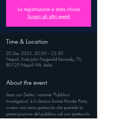
La registrazione è stata chiusa
Scopri gli altri eventi
Time & Location
20 Dec 2025, 20:00 – 23:30
Napoli, Viale John Fitzgerald Kennedy, 76,
80125 Napoli NA, Italia
About the event
Festa con Delitto - variante "Pubblico 
Investigatore" è il classico format Murder Party, 
ovvero una cena spettacolo che prevede la 
partecipazione del pubblico ad uno spettacolo 
interattivo dinamico. Un gioco a squadre di 
"detective", in cui ogni squadra, di un numero 
variabile di componenti, sarà chiamata a far 