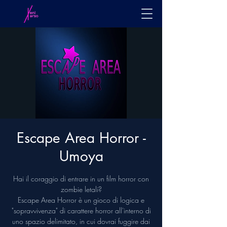
Escape Area Horror -
Umoya
Hai il coraggio di entrare in un film horror con
zombie letali?
Escape Area Horror è un gioco di logica e
"sopravvivenza" di carattere horror all'interno di
uno spazio delimitato, in cui dovrai fuggire dai