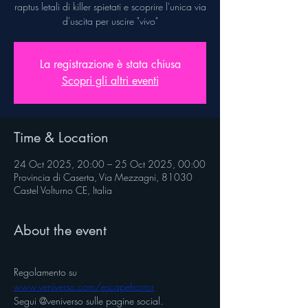
raptus letali di killer spietati e scoprire l'unica via
d'uscita per uscire "vivo"
La registrazione è stata chiusa
Scopri gli altri eventi
Time & Location
24 Oct 2025, 20:00 – 25 Oct 2025, 00:00
Provincia di Caserta, Via Mezzagni, 81030
Castel Volturno CE, Italia
About the event
Regolamento su 
www.veniverso.com/escapehorror
Segui @veniverso sulle pagine social.