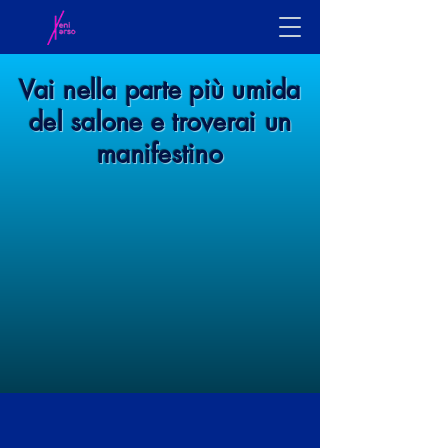
Vai nella parte più umida
del salone e troverai un
manifestino