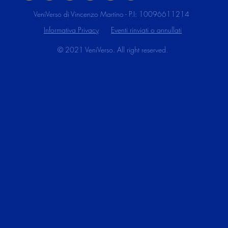
VeniVerso di Vincenzo Martino - P.I: 10096611214
Informativa Privacy
Eventi rinviati o annullati
© 2021 VeniVerso. All right reserved.