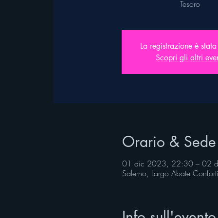
Tesoro
La registrazione è stata
Scopri gli altri eve
Orario & Sede
01 dic 2023, 22:30 – 02 
Salerno, Largo Abate Confort
Info sull'evento