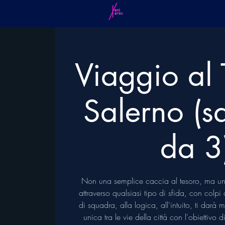
Viaggio al 
Salerno (s
da 3
Non una semplice caccia al tesoro, ma un
attraverso qualsiasi tipo di sfida, con colp
di squadra, alla logica, all'intuito, ti darà
unica tra le vie della città con l'obiettivo 