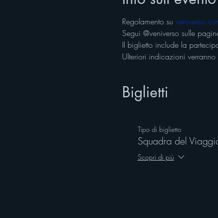
Regolamento su 
veniverso.co
Segui @veniverso sulle pagine
Il biglietto include la partecip
Ulteriori indicazioni verranno 
Biglietti
Tipo di biglietto
Squadra del Viaggio
Scopri di più