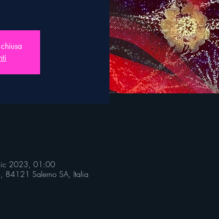
 chiusa
nti
dic 2023, 01:00
i, 84121 Salerno SA, Italia