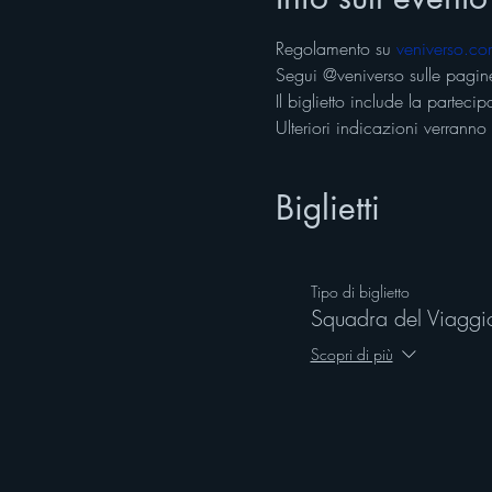
Regolamento su 
veniverso.co
Segui @veniverso sulle pagine
Il biglietto include la partecip
Ulteriori indicazioni verranno 
Biglietti
Tipo di biglietto
Squadra del Viaggio
Scopri di più