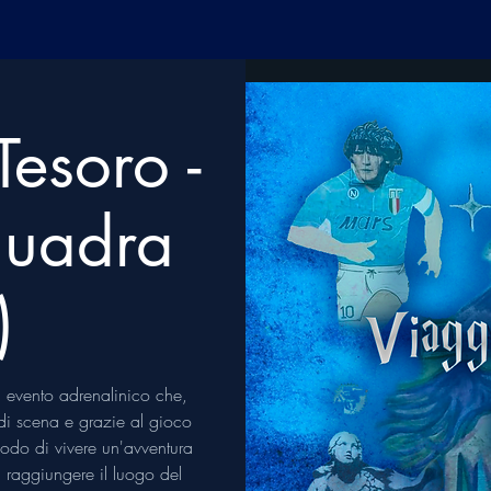
Tesoro -
quadra
)
 evento adrenalinico che,
i di scena e grazie al gioco
 modo di vivere un'avventura
di raggiungere il luogo del