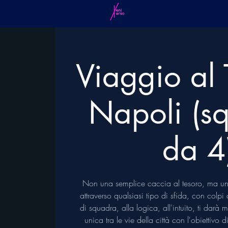
Viaggio al 
Napoli (s
da 4
Non una semplice caccia al tesoro, ma un
attraverso qualsiasi tipo di sfida, con colp
di squadra, alla logica, all'intuito, ti darà
unica tra le vie della città con l'obiettivo 