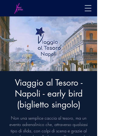
Viaggio al Tesoro -
Napoli - early bird
(biglietto singolo)
Non una semplice caccia al tesoro, ma un
evento adrenalinico che, attraverso qualsiasi
tipo di sfida, con colpi di scena e grazie al