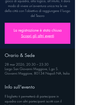
gioco di squadra, alla logica, all'intuito, ti darà
modo di vivere un'avventura unica tra le vie
della città con l'obiettivo di raggiungere il luogo
del Tesoro
La registrazione è stata chiusa
Scopri gli altri eventi
Orario & Sede
28 mar 2026, 20:30 – 23:30
Largo San Giovanni Maggiore, L.go S.
Giovanni Maggiore, 80134 Napoli NA, Italia
Info sull'evento
Il biglietto ti permetterà di partecipare in 
squadra con altri partecipanti iscritti con il 