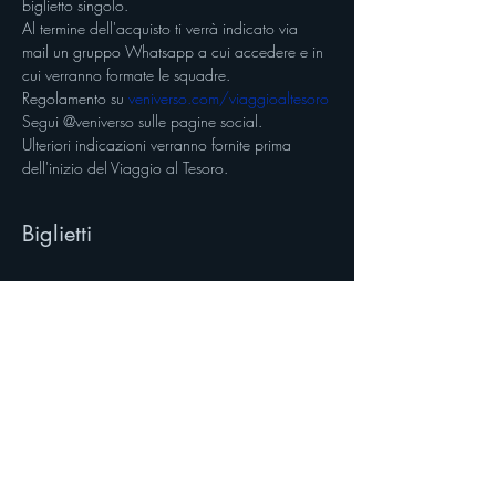
biglietto singolo.
Al termine dell'acquisto ti verrà indicato via 
mail un gruppo Whatsapp a cui accedere e in 
cui verranno formate le squadre.
Regolamento su 
veniverso.com/viaggioaltesoro
Segui @veniverso sulle pagine social.
Ulteriori indicazioni verranno fornite prima 
dell'inizio del Viaggio al Tesoro.
Biglietti
Vendita terminata
Tipo di biglietto
Singolo al Viaggio al Tesoro
Scopri di più
Prezzo
12,00 €