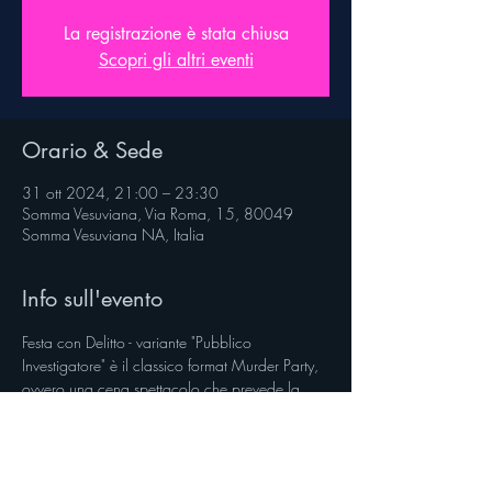
La registrazione è stata chiusa
Scopri gli altri eventi
Orario & Sede
31 ott 2024, 21:00 – 23:30
Somma Vesuviana, Via Roma, 15, 80049
Somma Vesuviana NA, Italia
Info sull'evento
Festa con Delitto - variante "Pubblico 
Investigatore" è il classico format Murder Party, 
ovvero una cena spettacolo che prevede la 
partecipazione del pubblico ad uno spettacolo 
interattivo dinamico. Un gioco a squadre di 
"detective", in cui ogni squadra, di un numero 
variabile di componenti, sarà chiamata a far 