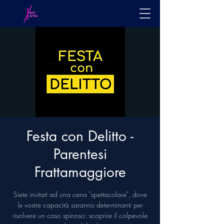
Festa con Delitto -
Parentesi
Frattamaggiore
Siete invitati ad una cena "spettacolare", dove
le vostre capacità saranno determinanti per
risolvere un caso spinoso: scoprire il colpevole