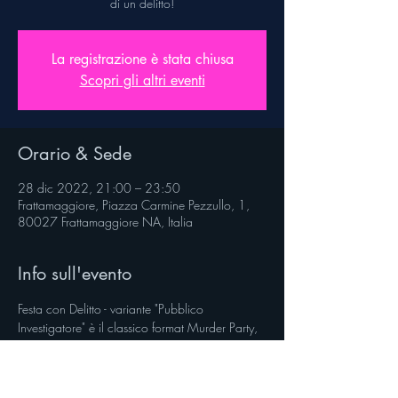
di un delitto!
La registrazione è stata chiusa
Scopri gli altri eventi
Orario & Sede
28 dic 2022, 21:00 – 23:50
Frattamaggiore, Piazza Carmine Pezzullo, 1,
80027 Frattamaggiore NA, Italia
Info sull'evento
Festa con Delitto - variante "Pubblico 
Investigatore" è il classico format Murder Party, 
ovvero una cena spettacolo che prevede la 
partecipazione del pubblico ad uno spettacolo 
interattivo dinamico. Un gioco a squadre di 