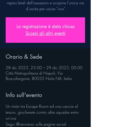
raptus letali dell'assassino e scoprire l'unica via
d'uscita per uscire "vivo"
La registrazione è stata chiusa
Scopri gli altri eventi
Orario & Sede
28 dic 2025, 23:00 – 29 dic 2025, 00:00
Città Metropolitana di Napoli, Via
Boscofangone, 80035 Nola NA, Italia
Info sull'evento
Un misto tra Escape Room ed una caccia al 
tesoro, giocherete contro altre squadre entro 
un'ora
Segui @veniverso sulle pagine social.