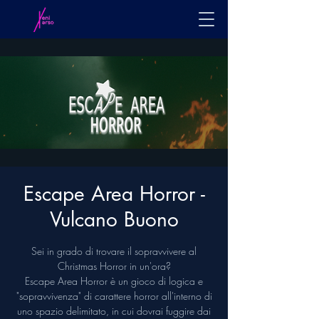
Escape Area Horror -
Vulcano Buono
Sei in grado di trovare il sopravvivere al
Christmas Horror in un'ora?
Escape Area Horror è un gioco di logica e
"sopravvivenza" di carattere horror all'interno di
uno spazio delimitato, in cui dovrai fuggire dai