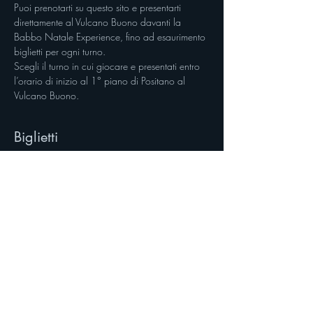
Puoi prenotarti su questo sito e presentarti 
direttamente al Vulcano Buono davanti la 
Babbo Natale Experience, fino ad esaurimento 
biglietti per ogni turno.
Scegli il turno in cui giocare e presentati entro 
l’orario di inizio al 1° piano di Positano al 
Vulcano Buono.
Biglietti
Vendita terminata
Tipo di biglietto
Biglietto singolo
Scopri di più
Prezzo
12,00 €