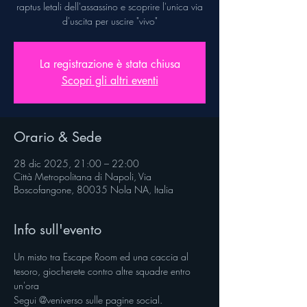
raptus letali dell'assassino e scoprire l'unica via
d'uscita per uscire "vivo"
La registrazione è stata chiusa
Scopri gli altri eventi
Orario & Sede
28 dic 2025, 21:00 – 22:00
Città Metropolitana di Napoli, Via
Boscofangone, 80035 Nola NA, Italia
Info sull'evento
Un misto tra Escape Room ed una caccia al 
tesoro, giocherete contro altre squadre entro 
un'ora
Segui @veniverso sulle pagine social.