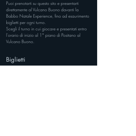
Puoi prenotarti su questo sito e presentarti 
direttamente al Vulcano Buono davanti la 
Babbo Natale Experience, fino ad esaurimento 
biglietti per ogni turno.
Scegli il turno in cui giocare e presentati entro 
l’orario di inizio al 1° piano di Positano al 
Vulcano Buono.
Biglietti
Vendita terminata
Tipo di biglietto
Biglietto singolo
Scopri di più
Prezzo
12,00 €