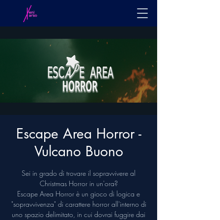
Escape Area Horror -
Vulcano Buono
Sei in grado di trovare il sopravvivere al
Christmas Horror in un'ora?
Escape Area Horror è un gioco di logica e
"sopravvivenza" di carattere horror all'interno di
uno spazio delimitato, in cui dovrai fuggire dai