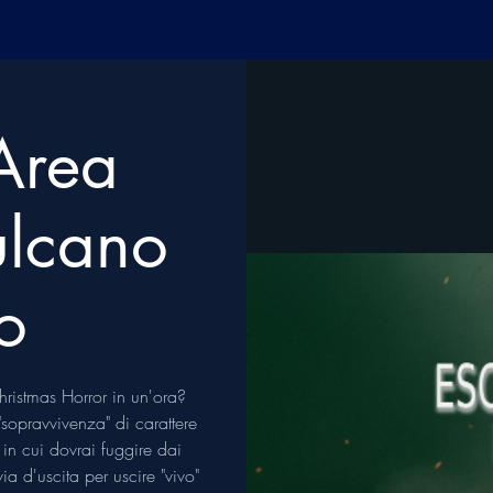
Area
ulcano
o
Christmas Horror in un'ora?
sopravvivenza" di carattere
 in cui dovrai fuggire dai
via d'uscita per uscire "vivo"