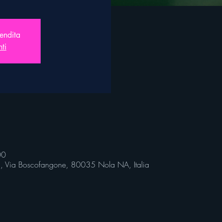
vendita
nti
00
li, Via Boscofangone, 80035 Nola NA, Italia