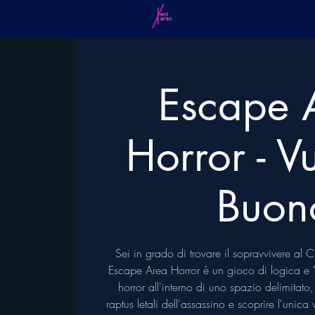
Escape 
Horror - V
Buon
Sei in grado di trovare il sopravvivere al 
Escape Area Horror è un gioco di logica e "
horror all'interno di uno spazio delimitato,
raptus letali dell'assassino e scoprire l'unica 