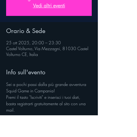
Vedi altri eventi
Orario & Sede
25 ott 2025, 20:00 – 23:30
Castel Volturno, Via Mezzagni, 81030 Castel
Volturno CE, Italia
Info sull'evento
Sei a pochi passi dalla più grande avventura 
Squid Game in Campania!
Premi il tasto "Iscriviti" e inserisci i tuoi dati, 
basta registrarti gratuitamente al sito con una 
mail.
___________________________________
Regolamento su 
veniverso.com/squidbout 
Segui @veniverso sulle pagine social
Presentati entro l’orario di inizio da Umoya 