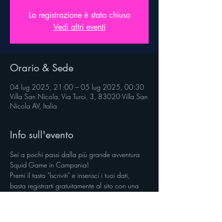
La registrazione è stata chiusa
Vedi altri eventi
Orario & Sede
04 lug 2025, 21:00 – 05 lug 2025, 00:30
Villa San Nicola, Via Turci, 3, 83020 Villa San
Nicola AV, Italia
Info sull'evento
Sei a pochi passi dalla più grande avventura 
Squid Game in Campania!
Premi il tasto "Iscriviti" e inserisci i tuoi dati, 
basta registrarti gratuitamente al sito con una 
mail.
___________________________________
Regolamento su 
veniverso.com/squidbout 