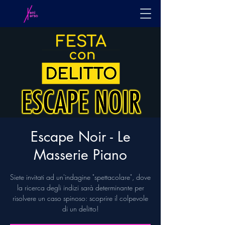
Escape Noir - Le
Masserie Piano
Siete invitati ad un'indagine "spettacolare", dove
la ricerca degli indizi sarà determinante per
risolvere un caso spinoso: scoprire il colpevole
di un delitto!