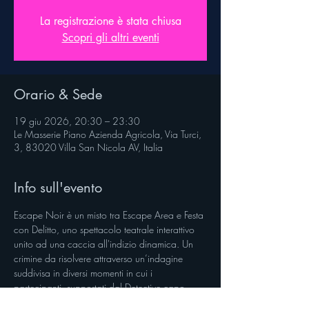
La registrazione è stata chiusa
Scopri gli altri eventi
Orario & Sede
19 giu 2026, 20:30 – 23:30
Le Masserie Piano Azienda Agricola, Via Turci,
3, 83020 Villa San Nicola AV, Italia
Info sull'evento
Escape Noir è un misto tra Escape Area e Festa 
con Delitto, uno spettacolo teatrale interattivo 
unito ad una caccia all'indizio dinamica. Un 
crimine da risolvere attraverso un’indagine 
suddivisa in diversi momenti in cui i 
partecipanti, supportati dal Detective capo, 
potranno prima scoprire la trama attraverso la 