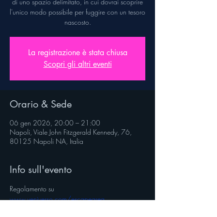
di uno spazio delimitato, in cui dovrai scoprire
l'unico modo possibile per fuggire con un tesoro
nascosto.
La registrazione è stata chiusa
Scopri gli altri eventi
Orario & Sede
06 gen 2026, 20:00 – 21:00
Napoli, Viale John Fitzgerald Kennedy, 76,
80125 Napoli NA, Italia
Info sull'evento
Regolamento su 
www.veniverso.com/escapearea
Segui @veniverso sulle pagine social.