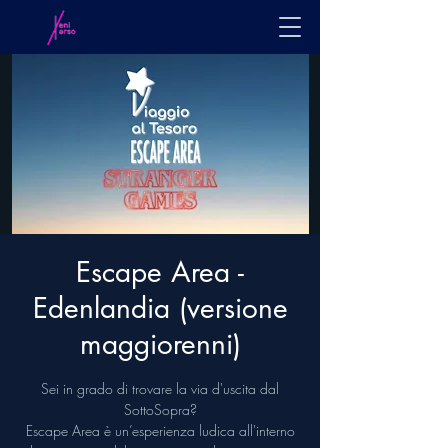
Escape Area -
Edenlandia (versione
maggiorenni)
Sei in grado di trovare la via d'uscita dal
SottoSopra?
Escape Area è un’esperienza ludica all'interno