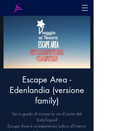
Escape Area -
Edenlandia (versione
family)
Sei in grado di trovare la via d'uscita dal
SottoSopra?
Escape Area è un’esperienza ludica all'interno