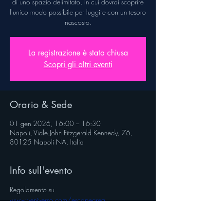
di uno spazio delimitato, in cui dovrai scoprire
l'unico modo possibile per fuggire con un tesoro
nascosto.
La registrazione è stata chiusa
Scopri gli altri eventi
Orario & Sede
01 gen 2026, 16:00 – 16:30
Napoli, Viale John Fitzgerald Kennedy, 76,
80125 Napoli NA, Italia
Info sull'evento
Regolamento su 
www.veniverso.com/escapearea
Segui @veniverso sulle pagine social.