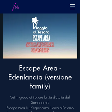
Escape Area -
Edenlandia (versione
family)
Sei in grado di trovare la via d'uscita dal
SottoSopra?
Escape Area è un’esperienza ludica all'interno