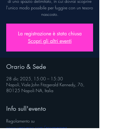
di uno spazio delimitato, in cui dovrai scoprire
l'unico modo possibile per fuggire con un tesoro
nascosto.
La registrazione è stata chiusa
Scopri gli altri eventi
Orario & Sede
28 dic 2025, 15:00 – 15:30
Napoli, Viale John Fitzgerald Kennedy, 76,
80125 Napoli NA, Italia
Info sull'evento
Regolamento su 
www.veniverso.com/escapearea
Segui @veniverso sulle pagine social.