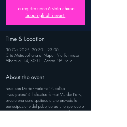
La registrazione è stata chiusa
Scopri gli altri eventi
Time & Location
30 Oct 2025, 20:30 – 23:00
Città Metropolitana di Napoli, Via Tommaso
Albarella, 14, 80011 Acerra NA, Italia
About the event
Festa con Delitto - variante "Pubblico 
Investigatore" è il classico format Murder Party, 
ovvero una cena spettacolo che prevede la 
partecipazione del pubblico ad uno spettacolo 
interattivo dinamico. Un gioco a squadre di 
"detective", in cui ogni squadra, di un numero 
variabile di componenti, sarà chiamata a far 