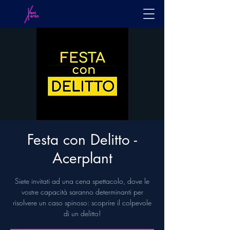
Festa con Delitto -
Acerplant
Siete invitati ad una cena spettacolo, dove le
vostre capacità saranno determinanti per
risolvere un caso spinoso: scoprire il colpevole
di un delitto!