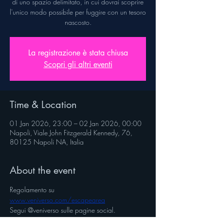
di uno spazio delimitato, in cui dovrai scoprire
l'unico modo possibile per fuggire con un tesoro
nascosto.
La registrazione è stata chiusa
Scopri gli altri eventi
Time & Location
01 Jan 2026, 23:00 – 02 Jan 2026, 00:00
Napoli, Viale John Fitzgerald Kennedy, 76,
80125 Napoli NA, Italia
About the event
Regolamento su 
www.veniverso.com/escapearea
Segui @veniverso sulle pagine social.