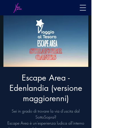
Escape Area -
Edenlandia (versione
maggiorenni)
Sei in grado di trovare la via d'uscita dal
SottoSopra?
Escape Area è un’esperienza ludica all'interno