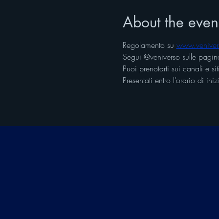
About the even
Regolamento su 
www.venive
Segui @veniverso sulle pagine
Puoi prenotarti sui canali e s
Presentati entro l’orario di i