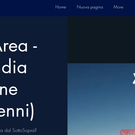
Home
Nuova pagina
More
rea -
ndia
one
enni)
ita dal SottoSopra?