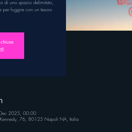
no di uno spazio delimitato,
e per fuggire con un tesoro
 chiusa
nti
n
Dec 2025, 00:00
d Kennedy, 76, 80125 Napoli NA, Italia