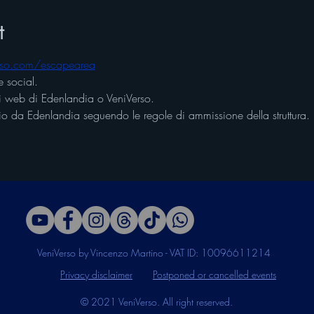
t
rso.com/escapearea
 social.
iti web di Edenlandia o VeniVerso.
nizio da Edenlandia seguendo le regole di ammissione della struttura.
VeniVerso by Vincenzo Martino - VAT ID: 10096611214
Privacy disclaimer
Postponed or cancelled events
© 2021 VeniVerso. All right reserved.