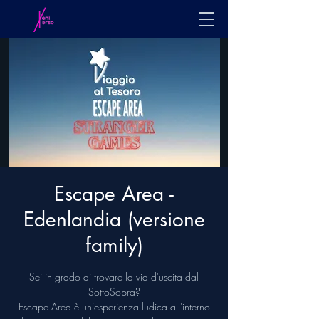
Escape Area -
Edenlandia (versione
family)
Sei in grado di trovare la via d'uscita dal
SottoSopra?
Escape Area è un’esperienza ludica all'interno