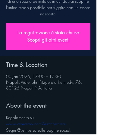
di uno spazio delimitato, in cui dovrai scoprire
l'unico modo possibile per fuggire con un tesoro
nascosto.
La registrazione è stata chiusa
Scopri gli altri eventi
Time & Location
06 Jan 2026, 17:00 – 17:30
Napoli, Viale John Fitzgerald Kennedy, 76,
80125 Napoli NA, Italia
About the event
Regolamento su 
www.veniverso.com/escapearea
Segui @veniverso sulle pagine social.