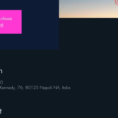
 chiusa
nti
n
30
d Kennedy, 76, 80125 Napoli NA, Italia
t