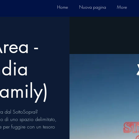
Home
Nuova pagina
More
rea -
ndia
family)
ita dal SottoSopra?
no di uno spazio delimitato,
e per fuggire con un tesoro