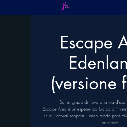
Escape A
Edenla
(versione 
Sei in grado di trovare la via d'usc
Escape Area è un’esperienza ludica all'inter
in cui dovrai scoprire l'unico modo possibil
nascosto.