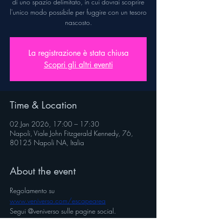
di uno spazio delimitato, in cui dovrai scoprire
l'unico modo possibile per fuggire con un tesoro
nascosto.
La registrazione è stata chiusa
Scopri gli altri eventi
Time & Location
02 Jan 2026, 17:00 – 17:30
Napoli, Viale John Fitzgerald Kennedy, 76,
80125 Napoli NA, Italia
About the event
Regolamento su 
www.veniverso.com/escapearea
Segui @veniverso sulle pagine social.