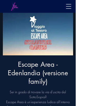
Escape Area -
Edenlandia (versione
family)
Sei in grado di trovare la via d'uscita dal
SottoSopra?
Escape Area è un’esperienza ludica all'interno